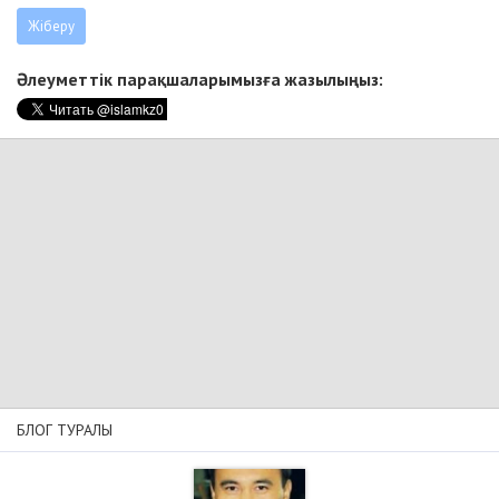
Әлеуметтік парақшаларымызға жазылыңыз:
БЛОГ ТУРАЛЫ