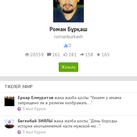
Роман Бұрқаш
romanburkash
0
20359
161
281
158
165
ТІКЕЛЕЙ ЭФИР
Ернар Елмуратов
жаңа жазба қосты: "Узнаем у имама:
запрещено ли в религии изображать ..."
3 жыл бұрын
Бөгенбай ЗИЯЛЫ
жаңа жазба қосты: "День бороды:
история неотъемлемой части мужской мо..."
3 жыл бұрын