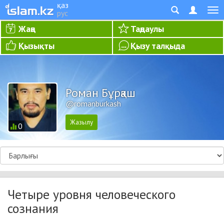
қаз
рус
Жаңа
Таңдаулы
Қызықты
Қызу талқыда
Роман Бұрқаш
@romanburkash
0
Четыре уровня человеческого
сознания