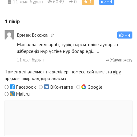
11 жыл бұрын
6049
0
1
+4
1
пікір
Ермек Ескожа
+4
Машалла, енді араб, түрік, парсы тіліне аударып
жіберсеңіз нұр үстіне нұр болар еді......
11 жыл бұрын
Жауап жазу
Төмендегі әлеуметтік желілері немесе сайтымызға
кіру
арқылы пікір қалдыра аласыз
Facebook
ВКонтакте
Google
Mail.ru