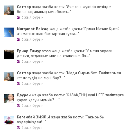
Cаттар
жаңа жазба қосты: "Әке гені жүктілік кезінде
болашақ ананың метаболиз..."
3 жыл бұрын
Nurqanat Baizaq
жаңа жазба қосты: "Ерлан Мазан: Қытай
азаматтығынан бас тартқан тұлға..."
3 жыл бұрын
Ернар Елмуратов
жаңа жазба қосты: "У меня украли
деньги, отданные мне на хранение. Яв..."
3 жыл бұрын
Cаттар
жаңа жазба қосты: "Мәди Сырымбет: Тәліптермен
кездесудің не мәні бар?..."
3 жыл бұрын
Дәурен
жаңа жазба қосты: "ҚАЗАҚТЫҢ күні НЕГЕ тәліптерге
қарап қалуы мүмкін? ..."
3 жыл бұрын
Бөгенбай ЗИЯЛЫ
жаңа жазба қосты: "Тақырыбы
өздеріңізден!..."
3 жыл бұрын