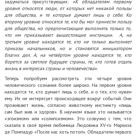
задуматься присутствующих:
«К обладателям первому
уровня относятся люди, от которых нет никакой пользы
для общества, и те которые думают лишь о себе. Ко
второму уровню относятся те, кто бы мог принести пользу
для общества, но предпочитающие выполнять только то,
что им приказывают вышестоящие инстанции. А, на
третьем уровне находятся те, кто не только выполняет
приказы начальников, но и становятся инициатором
благих дел. А, на четвёртом уровне находятся те, кто
борется за светлое будущее страны, те, кто готов отдать
жизнь в интересах страны и человечества».
Теперь попробуем рассмотреть эти четыре уровня
человеческого сознания более широко. На первом уровня
находятся те, кто думает лишь о себе, и о тех, кто нужен
ему. Их не интересует происходящее вокруг событий. Они
проживают жизнь, согласно животному инстинкту «лишь
сам был жив и здоров». В научном языке это называется
«эгоизмом» или «солипсизмом». Это созвучно с тем, что
сказала в своё время любимица Людовика XV-го Маркиза
де Помпадур «После нас хоть потоп». Обладатели первого