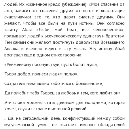
людей. Их жизненное кредо (убеждение): «Моё спасение от
ада, зависит от спасения других от него» и «настоящие
счастливчики это те, кто дарит счастье другим». Они
желают, чтобы все были на пути истины. Они согласно
завету Абая «Люби, мой брат, всё человечество»,
призывают людей к всечеловеческому единству и братству.
Тем самым они желают достигнуть довольства Всевышнего
Аллаха и всецело верят в эту мысль. Эту истину Абай
воспевал еще в одном стихотворении:
«Униженному посочувствуй, пусть болит душа,
Твори добро, принеси людям пользу.
Создатель изначально заботился о большинстве,
Да полюбит тебя Творец за любовь к тем, кого любит он».
Эти слова должны стать девизом для молодёжи, которая
хочет, служит стране и истинной религий.
...Да, на сегодняшний день, конфликтующий между собой
мусульманской умме, не хватает именно обладателей