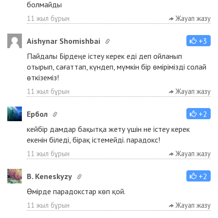
болмайды
11 жыл бұрын
Жауап жазу
Aishynar Shomishbai
+3
Пайдалы Бірдеңе істеу керек еді деп ойланып
отырып, сағаттап, күндеп, мүмкін бір өмірімізді солай
өткіземіз!
11 жыл бұрын
Жауап жазу
Ербол
+2
кейбір дамдар бақытқа жету үшін не істеу керек
екенін біледі, бірақ істемейді. парадокс!
11 жыл бұрын
Жауап жазу
B. Keneskyzy
+2
Өмірде парадокстар көп қой.
11 жыл бұрын
Жауап жазу