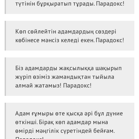
түтінін бұрқыратып тұрады. Парадокс!
Көп сөйлейтін адамдардың сөздері
көбінесе мәнсіз келеді екен. Парадокс!
Біз адамдарды жақсылыққа шақырып
жүріп өзіміз жамандықтан тыйыла
алмай жатамыз! Парадокс!
Адам ғұмыры өте қысқа әрі бұл дүние
өткінші. Бірақ көп адамдар мына
өмірді мәңгілік сүретіндей бейғам.