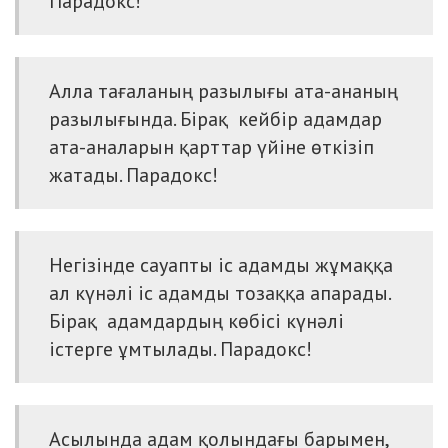
Парадокс!
Алла тағаланың разылығы ата-ананың
разылығында. Бірақ кейбір адамдар
ата-аналарын қарттар үйіне өткізіп
жатады. Парадокс!
Негізінде сауапты іс адамды жұмаққа
ал күнәлі іс адамды тозаққа апарады.
Бірақ адамдардың көбісі күнәлі
істерге ұмтылады. Парадокс!
Асылында адам қолындағы барымен,