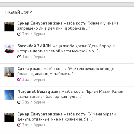
ТІКЕЛЕЙ ЭФИР
Ернар Елмуратов
жаңа жазба қосты: "Узнаем у имама:
запрещено ли в религии изображать ..."
3 жыл бұрын
Бөгенбай ЗИЯЛЫ
жаңа жазба қосты: "День бороды:
история неотъемлемой части мужской мо..."
3 жыл бұрын
Cаттар
жаңа жазба қосты: "Әке гені жүктілік кезінде
болашақ ананың метаболиз..."
3 жыл бұрын
Nurqanat Baizaq
жаңа жазба қосты: "Ерлан Мазан: Қытай
азаматтығынан бас тартқан тұлға..."
3 жыл бұрын
Ернар Елмуратов
жаңа жазба қосты: "У меня украли
деньги, отданные мне на хранение. Яв..."
3 жыл бұрын