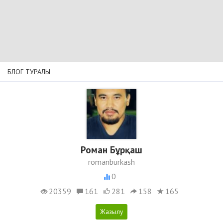
БЛОГ ТУРАЛЫ
Роман Бұрқаш
romanburkash
0
20359
161
281
158
165