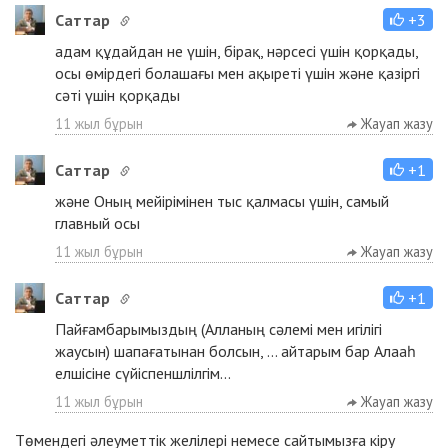
Cаттар
+3
aдам құдайдан не үшін, бірақ, нәрсесі үшін қорқады,
осы өмірдегі болашағы мен ақыреті үшін және қазіргі
сәті үшін қорқады
11 жыл бұрын
Жауап жазу
Cаттар
+1
және Оның мейірімінен тыс қалмасы үшін, самый
главный осы
11 жыл бұрын
Жауап жазу
Cаттар
+1
Пайғамбарымыздың (Алланың сәлемі мен игілігі
жаусын) шапағатынан болсын, ... айтарым бар Алааһ
елшісіне сүйіспеншлілгім...
11 жыл бұрын
Жауап жазу
Төмендегі әлеуметтік желілері немесе сайтымызға
кіру