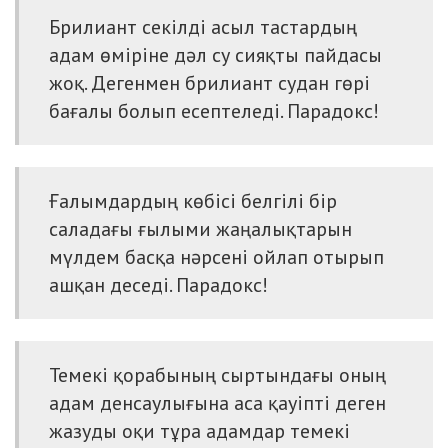
Брилиант секілді асыл тастардың
адам өміріне дәл су сияқты пайдасы
жоқ. Дегенмен брилиант судан гөрі
бағалы болып есептеледі. Парадокс!
Ғалымдардың көбісі белгілі бір
саладағы ғылыми жаңалықтарын
мүлдем басқа нәрсені ойлап отырып
ашқан деседі. Парадокс!
Темекі қорабының сыртындағы оның
адам денсаулығына аса қауіпті деген
жазуды оқи тұра адамдар темекі