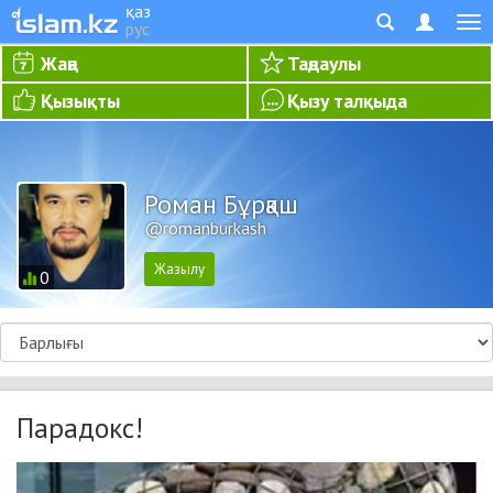
қаз
рус
Жаңа
Таңдаулы
Қызықты
Қызу талқыда
Роман Бұрқаш
@romanburkash
0
Парадокс!