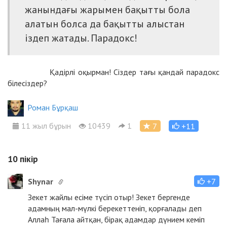
жанындағы жарымен бақытты бола
алатын болса да бақытты алыстан
іздеп жатады. Парадокс!
Қадірлі оқырман! Сіздер тағы қандай парадокс
білесіздер?
Роман Бұрқаш
11 жыл бұрын
10439
1
7
+11
10
пікір
Shynar
+7
Зекет жайлы есіме түсіп отыр! Зекет бергенде
адамның мал-мүлкі берекеттеніп, қорғалады деп
Аллаһ Тағала айтқан, бірақ адамдар дүнием кеміп