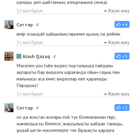
қалады деп шайтанның азғырғанына сенеді.
11 жыл бұрын
Жауап жазу
Cаттар
+4
өмір осындай қайшылықтарымен қызық па деймін
11 жыл бұрын
Жауап жазу
Alash Qazaq
+5
Мәселен you tube видео порталында пайдалы
ақпараты бар видеоға қарағанда ойын-сауық пен
мағынасы аса емес видеолар көп қаралады.
Парадокс!
11 жыл бұрын
Жауап жазу
Cаттар
+2
ол да жоқтан жоғары ғой түк болмағаннан гөрі,
жамандықты білмесе, жақсылықты қайдан таниды,
ұндай шетін мәселелерге тек біржақты қарауға