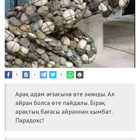
0
1
0
Арақ адам ағзасына өте зиянды. Ал
айран болса өте пайдалы. Бірақ
арақтың бағасы айраннан қымбат.
Парадокс!